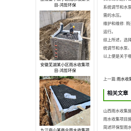
目-鸿哲环保
系统调节和水
需的水压。
维护和维修:
运行。
综上所述，选
统调节和水泵
以上便是关于
安徽芜湖某小区雨水收集项
目-鸿哲环保
上一篇:
雨水收
相关文章
山西雨水收集施
雨水收集项目施
简述环保型雨
九江庐山某商业雨水收集项