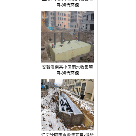
目-鸿哲环保
安徽淮南某小区雨水收集项
目-鸿哲环保
辽宁沈阳雨水收集项目-鸿哲