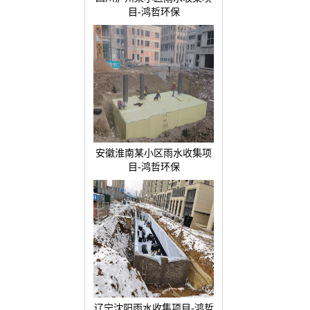
目-鸿哲环保
安徽淮南某小区雨水收集项
目-鸿哲环保
辽宁沈阳雨水收集项目-鸿哲