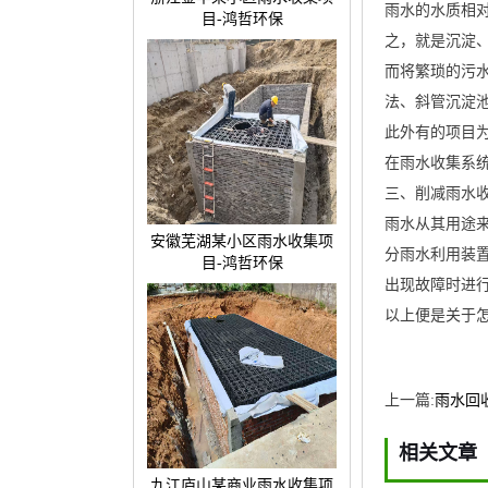
雨水的水质相
目-鸿哲环保
之，就是沉淀
而将繁琐的污水
法、斜管沉淀
此外有的项目
在雨水收集系
三、削减雨水
雨水从其用途
安徽芜湖某小区雨水收集项
分雨水利用装
目-鸿哲环保
出现故障时进
以上便是关于
上一篇:
雨水回
相关文章
九江庐山某商业雨水收集项