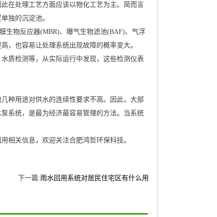
因此在处理工艺方面应该以物化工艺为主。简而言
置单独的沉淀池。
物反应器(MBR)、曝气生物滤池(BAF)、气浮
提高，也容易让处理系统出现故障的概率变大。
、水质检测等，从实际运行中发现，这些检测仪表
他几种用途对供水的连续性要求不高。因此，大部
水泵系统，是最为经济最容易管理的方法。当系统
利用相关信息，欢迎关注合肥鸿哲环保科技。
下一篇:
雨水回用系统对居民住宅区有什么用