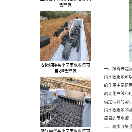
哲环保
安徽铜陵某小区雨水收集项
一、按需去建
目-鸿哲环保
雨水收集池可
的作用主要是
雨变化曲线和
确定适宜的容
雨水收集池的
简易的雨水罐
二、雨水收集
浙江金华某小区雨水收集项