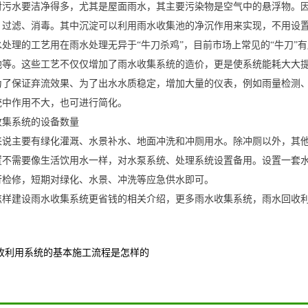
对污水要洁净得多，尤其是屋面雨水，其主要污染物是空气中的悬浮物。
、过滤、消毒。其中沉淀可以利用雨水收集池的净沉作用来实现，不用设
处理的工艺用在雨水处理无异于“牛刀杀鸡”，目前市场上常见的“牛刀”有膜生
池等。这些工艺不仅仅增加了雨水收集系统的造价，更是使系统能耗大大
为了保证弃流效果、为了出水水质稳定，增加大量的仪表，例如雨量检测
统中作用不大，也可进行简化。
收集系统的设备数量
来说主要有绿化灌溉、水景补水、地面冲洗和冲厕用水。除冲厕以外，其
置不需要像生活饮用水一样，对水泵系统、处理系统设置备用。设置一套
行检修，短期对绿化、水景、冲洗等应急供水即可。
怎样建设雨水收集系统更省钱的相关介绍，更多雨水收集系统，雨水回收
收利用系统的基本施工流程是怎样的