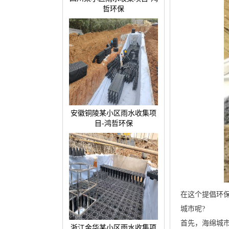
哲环保
安徽铜陵某小区雨水收集项
目-鸿哲环保
在这个提倡环
城市呢?
首先，海绵城
浙江金华某小区雨水收集项