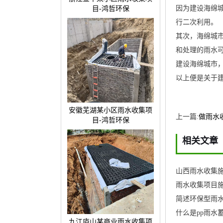
因为建设海绵
目-鸿哲环保
行二次利用。
其次，海绵城
和处理的雨水
建设海绵城市
以上便是关于
安徽芜湖某小区雨水收集项
上一篇:
做雨水
目-鸿哲环保
相关文章
山西雨水收集施
雨水收集项目施
简述环保型雨
什么是pp雨水
九江庐山某商业雨水收集项