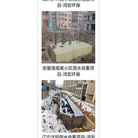
目-鸿哲环保
安徽淮南某小区雨水收集项
目-鸿哲环保
辽宁沈阳雨水收集项目-鸿哲