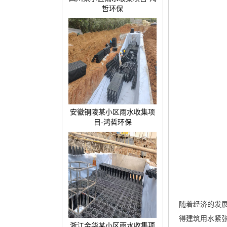
哲环保
安徽铜陵某小区雨水收集项
目-鸿哲环保
随着经济的发
得建筑用水紧
浙江金华某小区雨水收集项