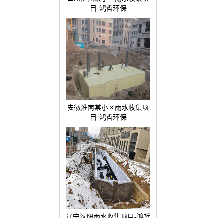
目-鸿哲环保
安徽淮南某小区雨水收集项
目-鸿哲环保
辽宁沈阳雨水收集项目-鸿哲