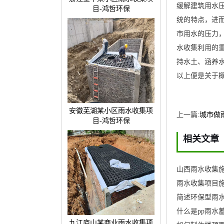
缓解建筑用水
目-鸿哲环保
统的特点，进
市用水的压力
水收集利用的
持水土、涵养
以上便是关于
安徽芜湖某小区雨水收集项
上一篇:
城市做
目-鸿哲环保
相关文章
山西雨水收集施
雨水收集项目施
简述环保型雨
什么是pp雨水
九江庐山某商业雨水收集项