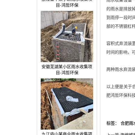
雨水收集设备
目-鸿哲环保
的雨水是排放
到雨停一段时
部的不锈钢杠
容积式弃流装
时间的影响，
安徽芜湖某小区雨水收集项
两种雨水弃流
目-鸿哲环保
以上便是关于
肥鸿哲环保科
标签：
合肥雨
九江庐山某商业雨水收集项