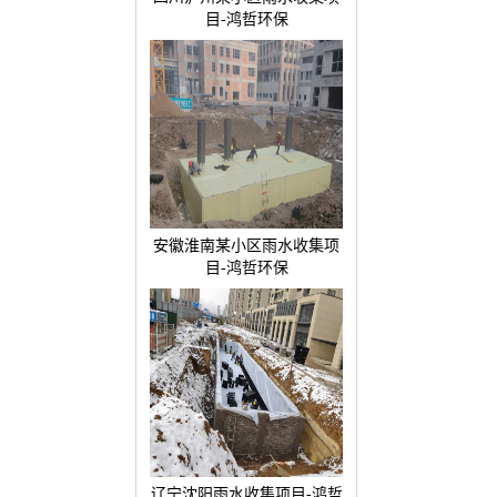
目-鸿哲环保
安徽淮南某小区雨水收集项
目-鸿哲环保
辽宁沈阳雨水收集项目-鸿哲