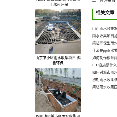
上一篇:
海绵城
目-鸿哲环保
相关文章
山西雨水收集施
雨水收集项目施
简述环保型雨
什么是pp雨水
山东某小区雨水收集项目-鸿
如何制作楼顶
哲环保
LID设施是什么
如何对城市雨
简述雨水收集
四川泸州某小区雨水收集项