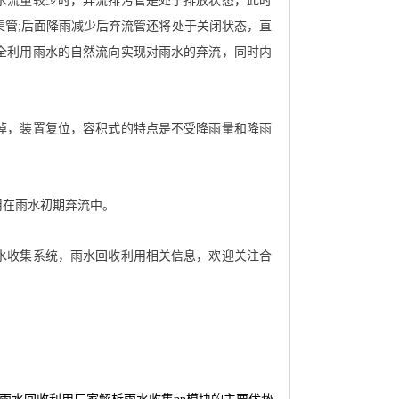
水流量较少时，弃流排污管是处于排放状态，此时
集管
;
后面降雨减少后弃流管还将处于关闭状态，直
全利用雨水的自然流向实现对雨水的弃流，同时内
掉，装置复位，容积式的特点是不受降雨量和降雨
用在雨水初期弃流中。
水收集系统，雨水回收利用相关信息，欢迎关注合