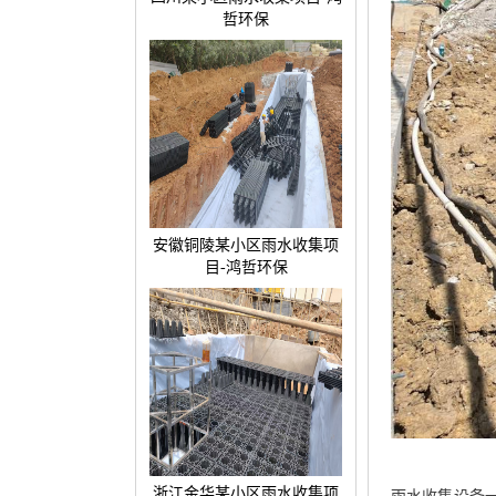
哲环保
安徽铜陵某小区雨水收集项
目-鸿哲环保
浙江金华某小区雨水收集项