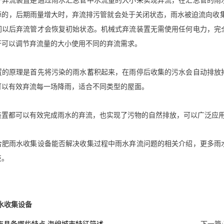
一弃流装置是通过雨水汇总管中水流量的大小来实现弃流，在汇总管的雨
掉的，后期雨量增大时，弃流排污管就会处于关闭状态，雨水被迫流向收
间以后弃流管才会恢复初始状态。机械式弃流装置无需使用任何电力，完
杆可以调节弃流量的大小使用不同的弃流需求。
置的原理是首先将污染的雨水蓄积起来，在雨停后收集的污水会自动排放
可以有效弃流每一场降雨，适合不同类型的屋面。
装置都可以有效完成雨水的弃流，也实现了污物的自然排放，可以广泛应
合肥雨水收集设备能否解决收集过程中雨水弃流问题的相关介绍，更多雨
技。
水收集设备