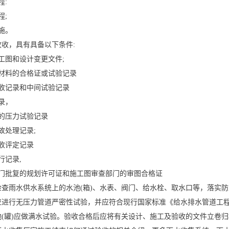
程:
程;
施。
收，具有具备以下条件:
工图和设计变更文件;
和材料的合格证或试验记录
验收记录和中间试验记录
录，
的压力试验记录
故处理记录;
收评定记录
行记录,
部门批复的规划许可证和施工图审查部门的审图合格证
检查雨水供水系统上的水池(箱)、水表、阀门、给水栓、取水口等，落实
进行无压力管道严密性试验，并应符合现行国家标准《给水排水管道工程施
(罐)应做满水试验。验收合格后应将有关设计、施工及验收的文件立卷归