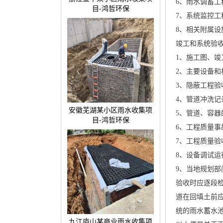
6、雨水调蓄工
目-鸿哲环保
7、系统监控工
8、相关附属设
竣工和系统验收
1、施工图、竣
2、主要设备
3、隐蔽工程
4、管道冲洗记
安徽芜湖某小区雨水收集项
5、管道、容器
目-鸿哲环保
6、工程质量事
7、工程质量验
8、设备调试运
9、当地规划
验收时应逐段
道在回填土前应
统的雨水蓄水池
九江庐山某商业雨水收集项