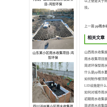
以上便是关于
目-鸿哲环保
技。
上一篇:
pp雨
相关文章
山西雨水收集施
山东某小区雨水收集项目-鸿
哲环保
雨水收集项目施
简述环保型雨
什么是pp雨水
如何制作楼顶
LID设施是什么
如何对城市雨
简述雨水收集
四川泸州某小区雨水收集项