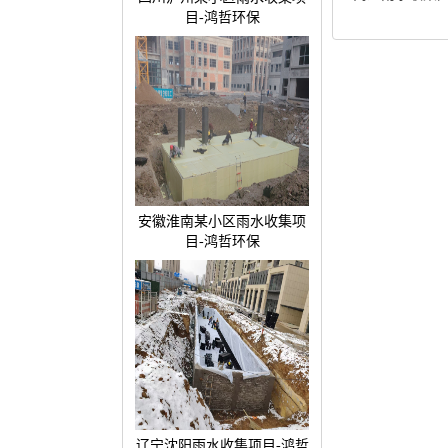
目-鸿哲环保
安徽淮南某小区雨水收集项
目-鸿哲环保
辽宁沈阳雨水收集项目-鸿哲