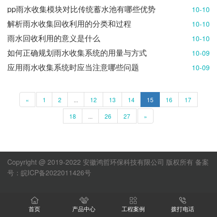
pp雨水收集模块对比传统蓄水池有哪些优势
10-10
解析雨水收集回收利用的分类和过程
10-10
雨水回收利用的意义是什么
10-10
如何正确规划雨水收集系统的用量与方式
10-09
应用雨水收集系统时应当注意哪些问题
10-09
«
1
2
...
12
13
14
15
16
17
18
...
26
27
»
Copyright @ 2019-2022 安徽鸿哲环保科技有限公司 版权所有
备案
号：皖ICP备2022011426号
首页
产品中心
工程案例
拨打电话