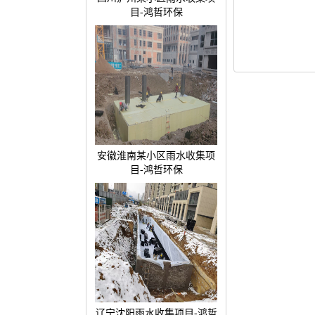
目-鸿哲环保
安徽淮南某小区雨水收集项
目-鸿哲环保
辽宁沈阳雨水收集项目-鸿哲