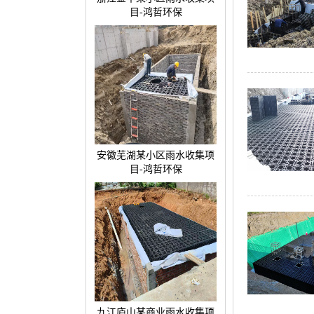
目-鸿哲环保
安徽芜湖某小区雨水收集项
目-鸿哲环保
九江庐山某商业雨水收集项