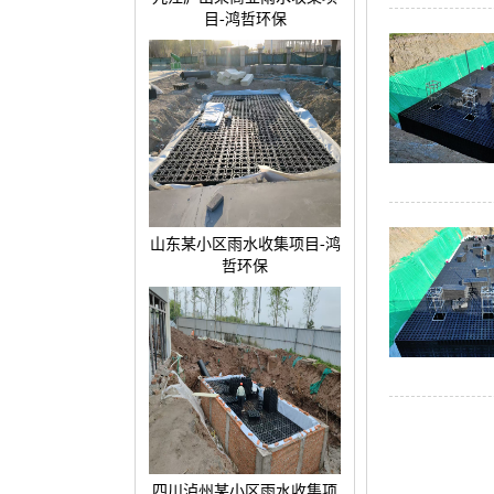
目-鸿哲环保
山东某小区雨水收集项目-鸿
哲环保
四川泸州某小区雨水收集项