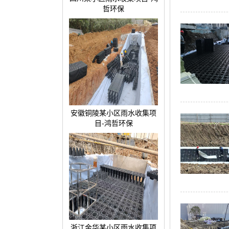
哲环保
安徽铜陵某小区雨水收集项
目-鸿哲环保
浙江金华某小区雨水收集项