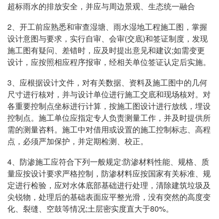
超标雨水的排放安全，并应与周边景观、生态统一融合
2、开工前应熟悉和审查湿塘、雨水湿地工程施工图，掌握
设计意图与要求，实行自审、会审(交底)和签证制度，发现
施工图有疑问、差错时，应及时提出意见和建议;如需变更
设计，应按照相应程序报审，经相关单位签证认定后实施。
3、应根据设计文件，对有关数据、资料及施工图中的几何
尺寸进行核对，并与设计单位进行施工交底和现场核对。对
各重要控制点坐标进行计算，按施工图设计进行放线，埋设
控制点。施工单位应指定专人负责测量工作，并及时提供所
需的测量咨料。施工中对借用或设置的施工控制标志、高程
点，必须严加保护，并定期检测、校正。
4、防渗施工应符合下列一般规定:防渗材料性能、规格、质
量应按设计要求严格控制，防渗材料应按国家有关标准、规
定进行检验，应对水体底部基础进行处理，清除建筑垃圾及
尖锐物，处理后的基础表面应平整光滑，没有突然的高度变
化、裂缝、空鼓等情况;土层密实度直大于80%。