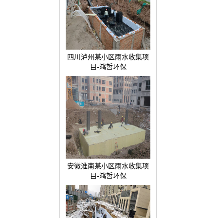
四川泸州某小区雨水收集项
目-鸿哲环保
安徽淮南某小区雨水收集项
目-鸿哲环保