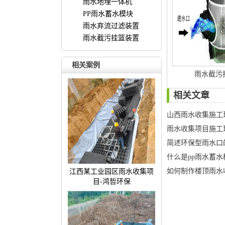
雨水地埋一体机
PP雨水蓄水模块
雨水弃流过滤装置
雨水截污挂篮装置
相关案例
雨水截污
相关文章
山西雨水收集施工
雨水收集项目施工
简述环保型雨水口
什么是pp雨水蓄水
如何制作楼顶雨水
江西某工业园区雨水收集项
目-鸿哲环保