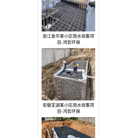
浙江金华某小区雨水收集项
目-鸿哲环保
安徽芜湖某小区雨水收集项
目-鸿哲环保