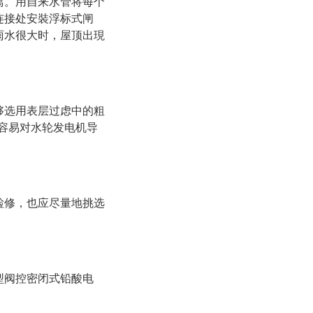
离。用自来水管将每个
连接处安裝浮标式闸
雨水很大时，屋顶出現
够选用表层过虑中的粗
容易对水轮发电机导
检修，也应尽量地挑选
型阀控密闭式铅酸电