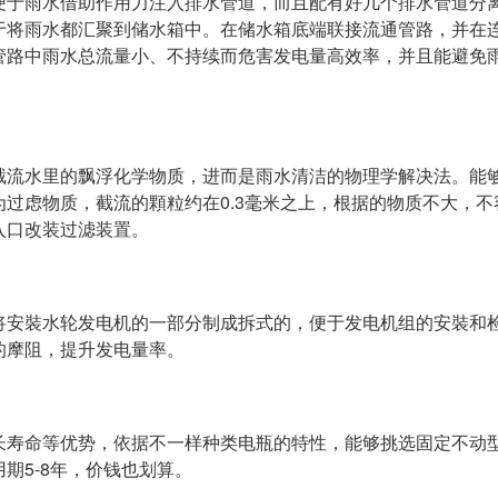
便于雨水借助作用力注入排水管道，而且配有好几个排水管道分
于将雨水都汇聚到储水箱中。在储水箱底端联接流通管路，并在
管路中雨水总流量小、不持续而危害发电量高效率，并且能避免
截流水里的飘浮化学物质，进而是雨水清洁的物理学解决法。能
过虑物质，截流的顆粒约在0.3毫米之上，根据的物质不大，不
入口改装过滤装置。
将安裝水轮发电机的一部分制成拆式的，便于发电机组的安裝和
的摩阻，提升发电量率。
长寿命等优势，依据不一样种类电瓶的特性，能够挑选固定不动
期5-8年，价钱也划算。